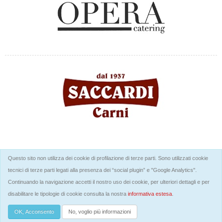
Questo sito non utilizza dei cookie di profilazione di terze parti. Sono utilizzati cookie
tecnici di terze parti legati alla presenza dei “social plugin” e "Google Analytics".
Continuando la navigazione accetti il nostro uso dei cookie, per ulteriori dettagli e per
disabilitare le tipologie di cookie consulta la nostra
informativa estesa
.
Midland Global Sport SSDRL © 2026
- p.i. 04733710489
OK, Acconsento
No, voglio più informazioni
Informativa sull'uso dei cookie
Privacy policy