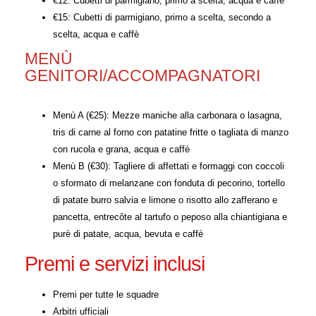
€12: Cubetti di parmigiano, primo a scelta, acqua e caffè
€15: Cubetti di parmigiano, primo a scelta, secondo a
scelta, acqua e caffè
MENÙ
GENITORI/ACCOMPAGNATORI
Menù A (€25): Mezze maniche alla carbonara o lasagna,
tris di carne al forno con patatine fritte o tagliata di manzo
con rucola e grana, acqua e caffè
Menù B (€30): Tagliere di affettati e formaggi con coccoli
o sformato di melanzane con fonduta di pecorino, tortello
di patate burro salvia e limone o risotto allo zafferano e
pancetta, entrecôte al tartufo o peposo alla chiantigiana e
purè di patate, acqua, bevuta e caffè
Premi e servizi inclusi
Premi per tutte le squadre
Arbitri ufficiali