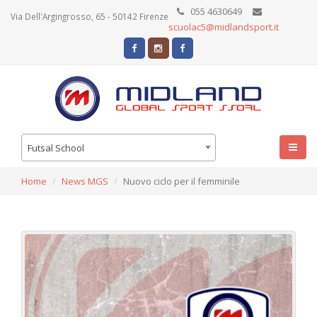
055 4630649
Via Dell'Argingrosso, 65 - 50142 Firenze
scuolac5@midlandsport.it
Futsal School
Home
News MGS
Nuovo ciclo per il femminile