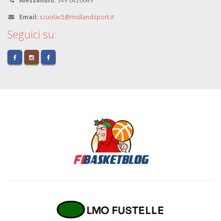
Alessandro:
349 6426649
Email:
scuolac5@midlandsport.it
Seguici su: